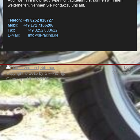
Auch wenn Ihr Motorrad / Type nicht aufgeführt ist, können wir Ihnen
weiterhelfen. Nehmen Sie Kontakt zu uns auf.
Telefon: +49 8252 810727
Mobil: +49 171 7166206
Fax: +49 8252 883622
E-Mail:
info@sr-racing.de
Login
Druckversion
|
Sitemap
Webansicht
Copyright © 2016 by SR-Racing,
Germany - 191.05.2016