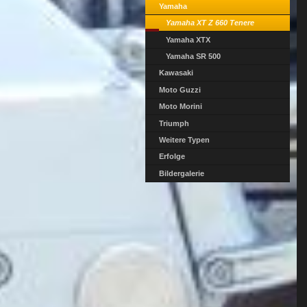
Yamaha
Yamaha XT Z 660 Tenere
Yamaha XTX
Yamaha SR 500
Kawasaki
Moto Guzzi
Moto Morini
Triumph
Weitere Typen
Erfolge
Bildergalerie