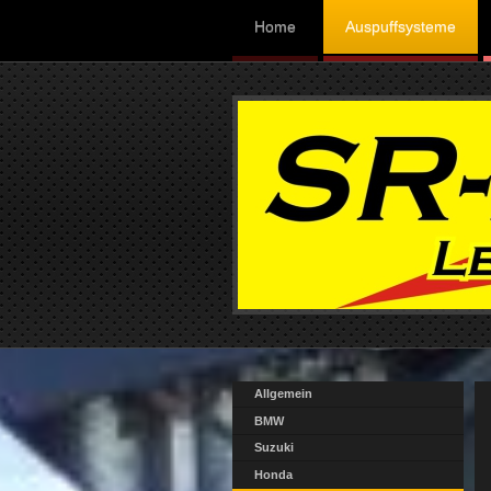
Home
Auspuffsysteme
Allgemein
BMW
Suzuki
Honda